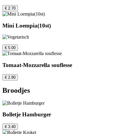
€ 2.70
Mini Loempia(10st)
€ 5.00
Tomaat-Mozzarella souflesse
€ 2.80
Broodjes
Bolletje Hamburger
€ 3.40