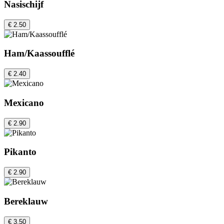
Nasischijf
€ 2.50
Ham/Kaassoufflé
€ 2.40
Mexicano
€ 2.90
Pikanto
€ 2.90
Bereklauw
€ 3.50