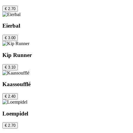
€ 2.70
Eierbal
€ 3.00
Kip Runner
€ 3.10
Kaassoufflé
€ 2.40
Loempidel
€ 2.70