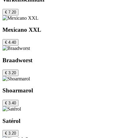
€ 7.20
Mexicano XXL
€ 4.40
Braadworst
€ 3.20
Shoarmarol
€ 3.40
Satérol
€ 3.20