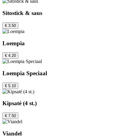
Sitostick & saus
€ 3.50
Loempia
€ 4.20
Loempia Speciaal
€ 5.10
Kipsaté (4 st.)
€ 7.50
Viandel